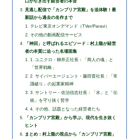
口が引き出す経営者の本音
見逃し配信で「カンブリア宮殿」を追体験！最
新話から過去の名作まで
テレビ東京オンデマンド（TVer/Paravi）
その他の動画配信サービス
「神回」と呼ばれるエピソード：村上龍が経営
者の本質に迫った名場面集
1. ユニクロ・柳井正社長：「商人の魂」と
「世界戦略」
2. サイバーエージェント・藤田晋社長：「常
識破り」の起業家精神
3. サントリー・佐治信忠社長：「水」と「伝
統」を守り抜く哲学
4. その他、話題となった経営者たち
「カンブリア宮殿」から学ぶ、現代を生き抜く
ヒント
まとめ：村上龍の視点から「カンブリア宮殿」