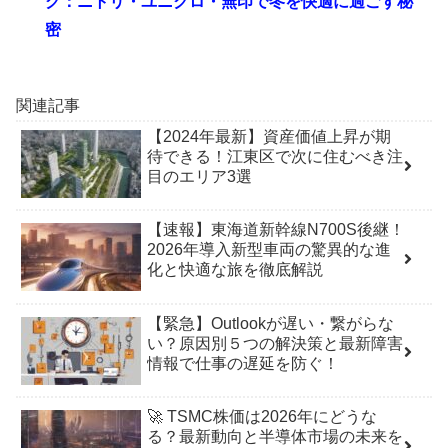
グ：ニトリ・ユニクロ・無印で冬を快適に過ごす秘
密
関連記事
【2024年最新】資産価値上昇が期
待できる！江東区で次に住むべき注
目のエリア3選
【速報】東海道新幹線N700S後継！
2026年導入新型車両の驚異的な進
化と快適な旅を徹底解説
【緊急】Outlookが遅い・繋がらな
い？原因別５つの解決策と最新障害
情報で仕事の遅延を防ぐ！
🚀 TSMC株価は2026年にどうな
る？最新動向と半導体市場の未来を