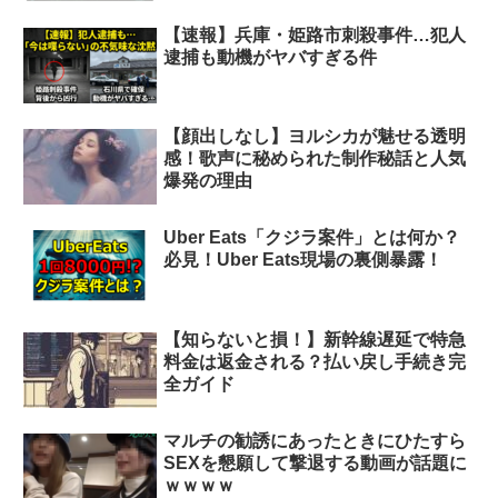
【速報】兵庫・姫路市刺殺事件…犯人
逮捕も動機がヤバすぎる件
【顔出しなし】ヨルシカが魅せる透明
感！歌声に秘められた制作秘話と人気
爆発の理由
Uber Eats「クジラ案件」とは何か？
必見！Uber Eats現場の裏側暴露！
【知らないと損！】新幹線遅延で特急
料金は返金される？払い戻し手続き完
全ガイド
マルチの勧誘にあったときにひたすら
SEXを懇願して撃退する動画が話題に
ｗｗｗｗ