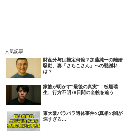
人気記事
財産分与は推定何億？加藤純一の離婚
騒動、妻「さちこさん」への慰謝料
は？
家族が明かす“最後の真実”…板垣瑞
生、行方不明78日間の全貌を追う
東大阪バラバラ遺体事件の真相の闇が
深すぎる…