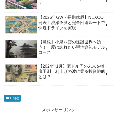
ト
【2026年GW・長期休暇】NEXCO
発表！渋滞予測と完全回避ルートで
快適ドライブを実現！
【島根】小泉八雲の怪談世界へ誘
う！一度は訪れたい聖地巡礼モデル
コース
【2024年1月】豪ドル円の未来を徹
底予測！利上げの波に乗る投資戦略
とは？
IT関連
スポンサーリンク