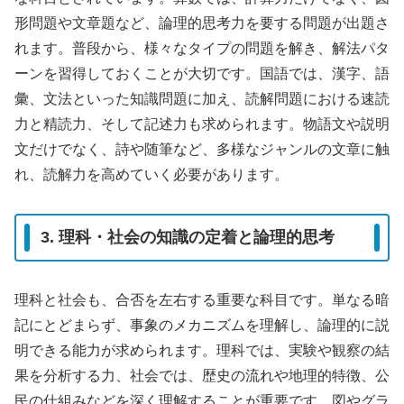
形問題や文章題など、論理的思考力を要する問題が出題さ
れます。普段から、様々なタイプの問題を解き、解法パタ
ーンを習得しておくことが大切です。国語では、漢字、語
彙、文法といった知識問題に加え、読解問題における速読
力と精読力、そして記述力も求められます。物語文や説明
文だけでなく、詩や随筆など、多様なジャンルの文章に触
れ、読解力を高めていく必要があります。
3. 理科・社会の知識の定着と論理的思考
理科と社会も、合否を左右する重要な科目です。単なる暗
記にとどまらず、事象のメカニズムを理解し、論理的に説
明できる能力が求められます。理科では、実験や観察の結
果を分析する力、社会では、歴史の流れや地理的特徴、公
民の仕組みなどを深く理解することが重要です。図やグラ