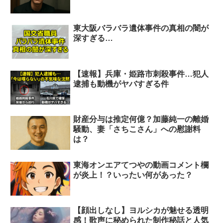
東大阪バラバラ遺体事件の真相の闇が
深すぎる…
【速報】兵庫・姫路市刺殺事件…犯人
逮捕も動機がヤバすぎる件
財産分与は推定何億？加藤純一の離婚
騒動、妻「さちこさん」への慰謝料
は？
東海オンエアてつやの動画コメント欄
が炎上！？いったい何があった？
【顔出しなし】ヨルシカが魅せる透明
感！歌声に秘められた制作秘話と人気