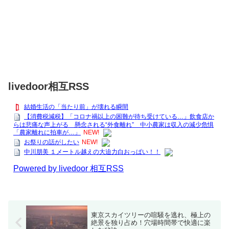
livedoor相互RSS
結婚生活の「当たり前」が壊れる瞬間
【消費税減税】「コロナ禍以上の困難が待ち受けている…」飲食店か
らは悲痛な声上がる 懸念される“外食離れ” 中小農家は収入の減少危惧
「農家離れに拍車が…」
NEW!
お祭りの話がしたい
NEW!
中川朋美 １メートル越えの大迫力白おっぱい！！
Powered by livedoor 相互RSS
東京スカイツリーの喧騒を逃れ、極上の
絶景を独り占め！穴場時間帯で快適に楽