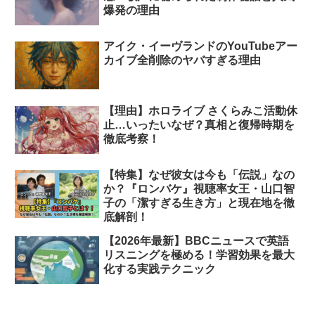
爆発の理由
アイク・イーヴランドのYouTubeアー
カイブ全削除のヤバすぎる理由
【理由】ホロライブ さくらみこ活動休
止…いったいなぜ？真相と復帰時期を
徹底考察！
【特集】なぜ彼女は今も「伝説」なの
か？『ロンバケ』視聴率女王・山口智
子の「潔すぎる生き方」と現在地を徹
底解剖！
【2026年最新】BBCニュースで英語
リスニングを極める！学習効果を最大
化する実践テクニック