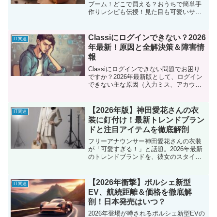
ブーム！どこで買える？おうちで簡単手
作りレシピも伝授！見た目も可愛いサツ
マイモパンの魅力と、入手方法、アレン
ジ方法まで徹底解説します。
Classiにログインできない？2026
IT関連
年最新！原因と全解決策＆障害情
報
Classiにログインできない問題でお困り
ですか？2026年最新版として、ログイン
できない主な原因（入力ミス、アカウン
トロック、ネットワーク、ブラウザ不具
合、システム障害）と、それぞれの具体
的な解決策を徹底解説。障害情報の確認
【2026年版】神田愛花さんの衣
IT関連
方法やFAQも網羅しています。
装に釘付け！最新トレンドブラン
ドと注目アイテムを徹底解剖
フリーアナウンサー神田愛花さんの衣装
が「可愛すぎる！」と話題。2026年最新
のトレンドブランドを、彼女のスタイル
と照らし合わせながら徹底分析。上品さ
とトレンド感を両立させる神田愛花さん
のファッションから、私たちも真似でき
【2026年衝撃】ポルシェ新型
IT関連
る着こなし術までを網羅。
EV、航続距離＆価格を徹底解
剖！日本発売はいつ？
2026年登場が噂されるポルシェ新型EVの