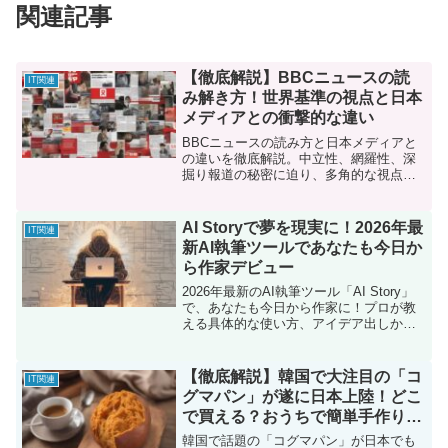
関連記事
【徹底解説】BBCニュースの読
IT関連
み解き方！世界基準の視点と日本
メディアとの衝撃的な違い
BBCニュースの読み方と日本メディアと
の違いを徹底解説。中立性、網羅性、深
掘り報道の秘密に迫り、多角的な視点を
身につける方法を紹介。世界の視点を知
り、情報リテラシーを高めよう。
AI Storyで夢を現実に！2026年最
IT関連
新AI執筆ツールであなたも今日か
ら作家デビュー
2026年最新のAI執筆ツール「AI Story」
で、あなたも今日から作家に！プロが教
える具体的な使い方、アイデア出しから
推敲まで、AIを駆使して夢を現実に変え
る方法を徹底解説。
【徹底解説】韓国で大注目の「コ
IT関連
グマパン」が遂に日本上陸！どこ
で買える？おうちで簡単手作りレ
シピも伝授！
韓国で話題の「コグマパン」が日本でも