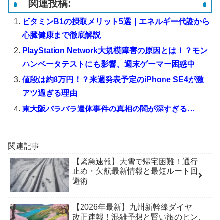
関連投稿:
ビタミンB1の摂取メリット5選｜エネルギー代謝から
心臓健康まで徹底解説
PlayStation Network大規模障害の原因とは！？モン
ハンベータテストにも影響、週末ゲーマー困惑中
値段は約8万円！？来週発表予定のiPhone SE4が激
アツ過ぎる理由
東大阪バラバラ遺体事件の真相の闇が深すぎる…
関連記事
【緊急速報】大雪で帰宅困難！通行
止め・欠航最新情報と最短ルート回
避術
【2026年最新】九州新幹線ダイヤ
改正速報！混雑予想と賢い旅のヒン