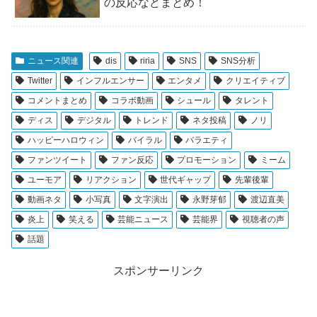
の反応などまとめ！
ニュース関連
dis
riria
SNS
SNS分析
Twitter
インフルエンサー
エンタメ
クリエイティブ
コメントまとめ
コラボ動画
シュール
タレント
ディス
デジタル
トレンド
ネタ投稿
ノリ
ハッピーハロウィン
バイラル
バラエティ
ファンツイート
ファン反応
プロモーション
ミーム
ユーモア
リアクション
世代ギャップ
先輩後輩
動画ネタ
小写真
文字演出
永野芽郁
渡辺直美
炎上
笑える
芸能ニュース
芸能界
視聴者の声
話題
スポンサーリンク