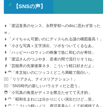
【SNSの声】
👧「渡辺直美のセンス、永野芽郁へのdisに思わず笑った
ｗ」
👦「メイちゃん可愛いのにディスられる謎の構図最高！」
👩「小さな写真＋文字演出、ツボをついてくるなあ」
👨「ハッピーハロウィンの映像で急に和むのが卑怯」
👵「渡辺さんのつぶやき、若者の間で流行りそうね」
👴「芸能界の先輩後輩ネタ、こういう軽口好きだよ」
👩‍🦰「本文短いのにツッコミどころ満載で面白い」
👱‍♀️「リリアさん、ナイスリアクション！」
👱‍♂️「SNS時代の新しいバラエティだと思う」
🧑「小写真の角度がディスを際立たせてて天才的」
👩‍🦳「昭和生まれには分かりにくい演出だけど…笑」
👨‍🦳「こういう軽いノリ、渡辺直美らしくて好感持てる」