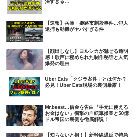
深すぎる…
【速報】兵庫・姫路市刺殺事件…犯人
逮捕も動機がヤバすぎる件
【顔出しなし】ヨルシカが魅せる透明
感！歌声に秘められた制作秘話と人気
爆発の理由
Uber Eats「クジラ案件」とは何か？
必見！Uber Eats現場の裏側暴露！
Mr.beast…借金を告白『手元に使える
お金はない』衝撃の自転車操業と50億
ドル帝国の裏側を徹底解説！
【知らないと損！】新幹線遅延で特急