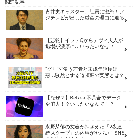
関連記事
青井実キャスター、社員に激怒！フ
ジテレビが出した厳命の理由に迫る
【悲報】イッテQからデヴィ夫人が
退場が濃厚に…いったいなぜ？
“グリ下”集う若者と未成年誘拐疑
惑…騒然とする道頓堀の実態とは？
【なぜ？】BeReal不具合でデータ
全消去！？いったいなんで！？
永野芽郁の文春が押さえた「2夜連
続スクープ」の内容がヤバい！SNS