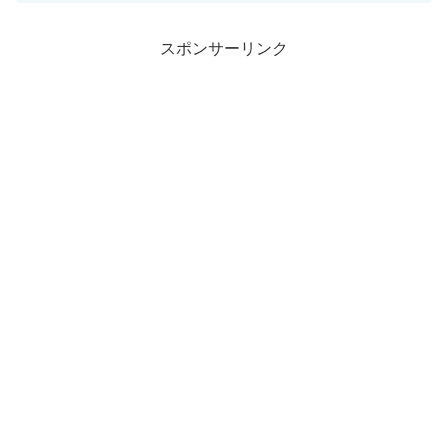
自衛隊への敬意と政治発言の線引きを考
える！
スポンサーリンク