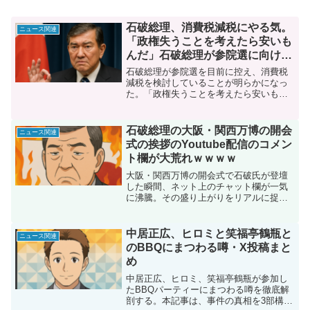
石破総理、消費税減税にやる気。
ニュース関連
「政権失うことを考えたら安いも
んだ」石破総理が参院選に向けて
消費税減税を検討
石破総理が参院選を目前に控え、消費税
減税を検討していることが明らかになっ
た。「政権失うことを考えたら安いもん
だ」との発言が波紋を呼ぶ中、特に物価
高対策として食料品の軽減税率引き下げ
が焦点となっている。政治ジャーナリス
石破総理の大阪・関西万博の開会
ニュース関連
トの取材内容を基に、今回の背景、具体
式の挨拶のYoutube配信のコメン
的な減税案、そして政治的危機感と戦略
ト欄が大荒れｗｗｗｗ
の全貌を徹底解説する。
大阪・関西万博の開会式で石破氏が登壇
した瞬間、ネット上のチャット欄が一気
に沸騰。その盛り上がりをリアルに捉え
たSNS投稿に寄せられた多角的な声を集
約しました。真面目な式典とカオスなコ
メントのギャップに笑いが生まれつつ
中居正広、ヒロミと笑福亭鶴瓶と
ニュース関連
も、万博や政治家の発言に対する真剣な
のBBQにまつわる噂・X投稿まと
声も見受けられます。こうしたSNSの反
め
応は、今のネット文化を象徴する面白さ
と多様性を映し出す鏡。新時代の国際イ
中居正広、ヒロミ、笑福亭鶴瓶が参加し
ベントである万博の舞台裏を知るうえで
たBBQパーティーにまつわる噂を徹底解
も、見逃せない注目ポイントとして語ら
剖する。本記事は、事件の真相を3部構成
れるでしょう。イベントの醍醐味をさら