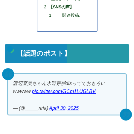
【SNSの声】
関連投稿:
【話題のポスト】
渡辺直美ちゃん永野芽郁disってておもろい
wwwww
pic.twitter.com/SCm1LUGLBV
— (@_____riria)
April 30, 2025