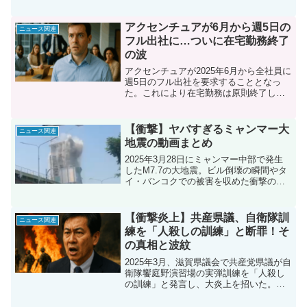
で紹介し、9000万円の示談金が示す裏事
に深堀りするチャンスです。ぜひリアル
情やフジテレビ内部の上納文化、さらに
なユーザーの視点を感じてください。
は芸能界引退に繋がる衝撃の事実につい
アクセンチュアが6月から週5日の
ニュース関連
て、具体的な証言や時系列表とともに分
フル出社に…ついに在宅勤務終了
かりやすく解説する。業界の闇に迫る
の波
3000字超の読み応えある内容だ。
アクセンチュアが2025年6月から全社員に
週5日のフル出社を要求することとなっ
た。これにより在宅勤務は原則終了し、
生産性向上、企業文化の再構築、さらに
クライアント対応の強化を目的とする新
方針が打ち出された。記事では、詳細な
【衝撃】ヤバすぎるミャンマー大
ニュース関連
新方針の内容、背景、そして社員の生の
地震の動画まとめ
声と業界全体に与える影響を、表や箇条
書きによって分かりやすく解説する。今
2025年3月28日にミャンマー中部で発生
後のIT業界の働き方トレンドを徹底分析
したM7.7の大地震。ビル倒壊の瞬間やタ
し、今見逃せないポイントを余すところ
イ・バンコクでの被害を収めた衝撃の動
なく伝える内容だ。
画をまとめました。この記事では、地震
の概要、被害状況、今後の予測を3パート
で詳しく解説。災害の全貌を知りたい方
【衝撃炎上】共産県議、自衛隊訓
ニュース関連
は必見です！
練を「人殺しの訓練」と断罪！そ
の真相と波紋
2025年3月、滋賀県議会で共産党県議が自
衛隊饗庭野演習場の実弾訓練を「人殺し
の訓練」と発言し、大炎上を招いた。自
衛隊家族会の抗議から謝罪騒動、ネット
や他党の反応までを3パートで徹底解説。