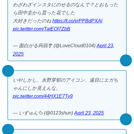
わざわざインスタにのせるのなんで？とおもった
ら田中圭から貰った花でした
大好きだったのね
https://t.co/vrPPBdPXAI
pic.twitter.com/TatEOI7ZbB
— 面白がる蒟蒻🎐 (@LoveCloud0104)
April 23,
2025
いやしかし、永野芽郁のアイコン、遠目にエガち
ゃんにしか見えんな。
pic.twitter.com/44HX1E7Ty9
— いずゅん🦆 (@0123shun)
April 23, 2025