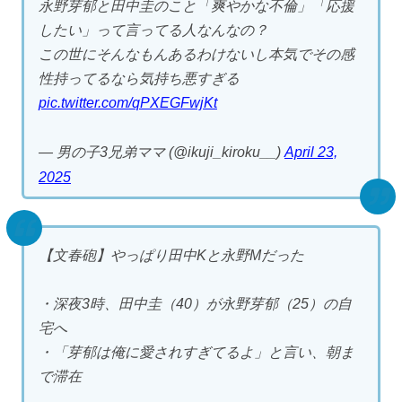
永野芽郁と田中圭のこと「爽やかな不倫」「応援
したい」って言ってる人なんなの？
この世にそんなもんあるわけないし本気でその感
性持ってるなら気持ち悪すぎる
pic.twitter.com/qPXEGFwjKt
— 男の子3兄弟ママ (@ikuji_kiroku__)
April 23,
2025
【文春砲】やっぱり田中Kと永野Mだった
・深夜3時、田中圭（40）が永野芽郁（25）の自
宅へ
・「芽郁は俺に愛されすぎてるよ」と言い、朝ま
で滞在