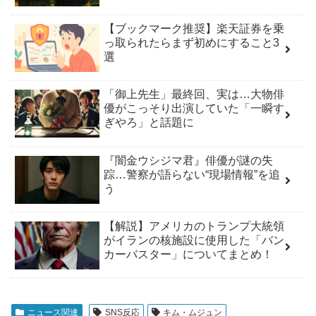
【ブックマーク推奨】楽天証券を乗
っ取られたらまず初めにすること3
選
「御上先生」最終回、実は…大物俳
優がこっそり出演していた「一瞬す
ぎやろ」と話題に
『闇金ウシジマ君』俳優が謎の失
踪…警察が語らない“現場情報”を追
う
【解説】アメリカのトランプ大統領
がイランの核施設に使用した「バン
カーバスター」についてまとめ！
ニュース関連
SNS反応
キム・ムジュン