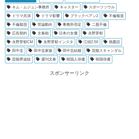
キム・ムジュン事務所
キャスター
スポーツソウル
ドラマ共演
ドラマ影響
ブラックペアン2
不倫報道
不倫疑惑
世論動向
事務所否定
二股不倫
広告契約
文春砲
日本の女優
永野芽郁
永野芽郁CM
永野芽郁インスタ
江頭2:50
熱愛説
田中圭
田中圭家族
田中圭結婚
芸能スキャンダル
芸能界波紋
週刊文春
韓国人俳優
韓国俳優
スポンサーリンク