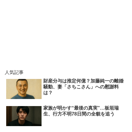
人気記事
財産分与は推定何億？加藤純一の離婚
騒動、妻「さちこさん」への慰謝料
は？
家族が明かす“最後の真実”…板垣瑞
生、行方不明78日間の全貌を追う