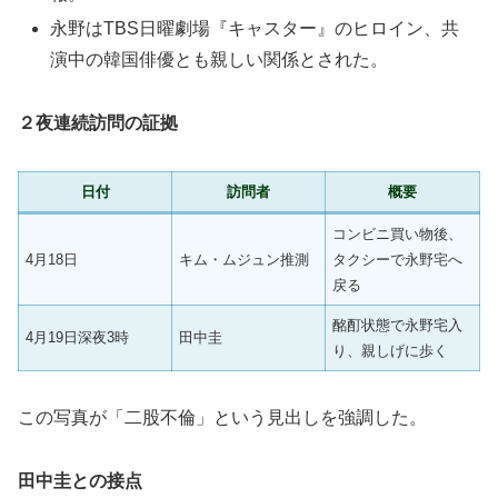
永野はTBS日曜劇場『キャスター』のヒロイン、共
演中の韓国俳優とも親しい関係とされた。
２夜連続訪問の証拠
日付
訪問者
概要
コンビニ買い物後、
4月18日
キム・ムジュン推測
タクシーで永野宅へ
戻る
酩酊状態で永野宅入
4月19日深夜3時
田中圭
り、親しげに歩く
この写真が「二股不倫」という見出しを強調した。
田中圭との接点