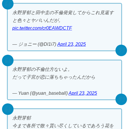
永野芽郁と田中圭の不倫発覚してからこれ見返す
と色々とヤバいんだが。
pic.twitter.com/cr0EAWDCTF
— ジョニー (@Dl1i7)
April 23, 2025
永野芽郁の不倫仕方ないよ。
だって子宮が恋に落ちちゃったんだから
— Yuan (@yuan_baseball)
April 23, 2025
永野芽郁
今まで各所で散々貰い尽くしているであろう花を