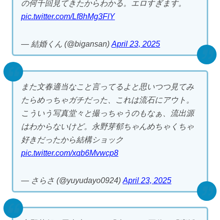
の何千回見てきたからわかる。エロすぎます。
pic.twitter.com/Lf8hMg3FlY
— 結婚くん (@bigansan)
April 23, 2025
また文春適当なこと言ってるよと思いつつ見てみ
たらめっちゃガチだった、これは流石にアウト。
こういう写真堂々と撮っちゃうのもなぁ、流出源
はわからないけど。永野芽郁ちゃんめちゃくちゃ
好きだったから結構ショック
pic.twitter.com/xqb6Mvwcp8
— さらさ (@yuyudayo0924)
April 23, 2025