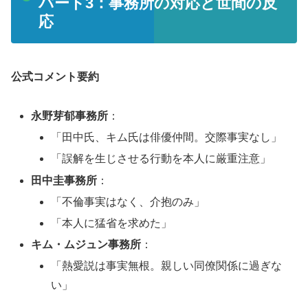
パート3：事務所の対応と世間の反
応
公式コメント要約
永野芽郁事務所
：
「田中氏、キム氏は俳優仲間。交際事実なし」
「誤解を生じさせる行動を本人に厳重注意」
田中圭事務所
：
「不倫事実はなく、介抱のみ」
「本人に猛省を求めた」
キム・ムジュン事務所
：
「熱愛説は事実無根。親しい同僚関係に過ぎな
い」