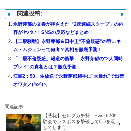
関連投稿:
永野芽郁の文春が押さえた「2夜連続スクープ」の内
容がヤバい！SNSの反応などまとめ！
【二股騒動】永野芽郁＆田中圭“不倫疑惑”の謎…キ
ム・ムジュンって何者？真相を徹底予測！
「二股不倫疑惑」報道の衝撃──永野芽郁の“2人同時
プレイ”の真相とは？徹底予測
江頭2：50、生放送で永野芽郁相手に”大暴れ”で出禁
オワタ／(^o^)＼
関連記事
【悲報】ゼルダガチ勢、Switch2体
験会でラスボスを撃破してEDを流
してしまう