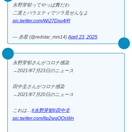
永野芽郁ってやっぱ糞だわ
二度とバラエティでツラ見せんなよ
pic.twitter.com/Wi27Dxu4rR
— 赤星 (@redstar_mm14)
April 23, 2025
永野芽郁さんがコロナ感染
→2021年7月23日のニュース
田中圭さんがコロナ感染
→2021年7月20日のニュース
これは…
#永野芽郁
#田中圭
pic.twitter.com/6p2wqQQsWn