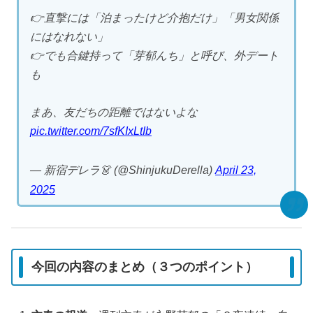
👉直撃には「泊まったけど介抱だけ」「男女関係
にはなれない」
👉でも合鍵持って「芽郁んち」と呼び、外デート
も
まあ、友だちの距離ではないよな
pic.twitter.com/7sfKIxLtIb
— 新宿デレラ👗 (@ShinjukuDerella)
April 23,
2025
今回の内容のまとめ（３つのポイント）