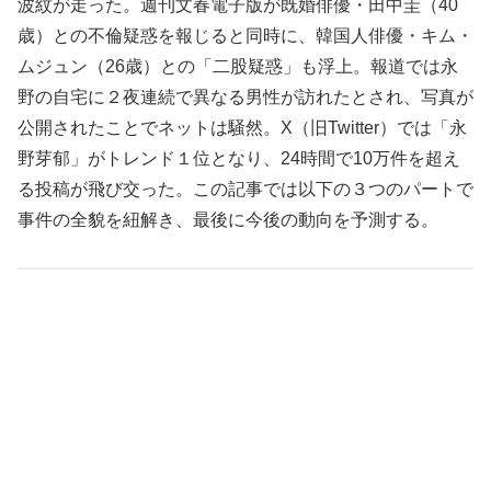
波紋が走った。週刊文春電子版が既婚俳優・田中圭（40
歳）との不倫疑惑を報じると同時に、韓国人俳優・キム・
ムジュン（26歳）との「二股疑惑」も浮上。報道では永
野の自宅に２夜連続で異なる男性が訪れたとされ、写真が
公開されたことでネットは騒然。X（旧Twitter）では「永
野芽郁」がトレンド１位となり、24時間で10万件を超え
る投稿が飛び交った。この記事では以下の３つのパートで
事件の全貌を紐解き、最後に今後の動向を予測する。