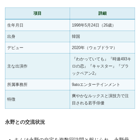
項目
詳細
生年月日
1998年5月24日（26歳）
出身
韓国
デビュー
2020年（ウェブドラマ）
『わかっていても』『時速493キ
主な出演作
ロの恋』『キャスター』『ブラ
ックペアン2』
所属事務所
9atoエンターテインメント
爽やかなルックスと演技力で注
特徴
目される若手俳優
永野との交流状況
キムは永野の自宅を複数回訪問と報じられ、永野母