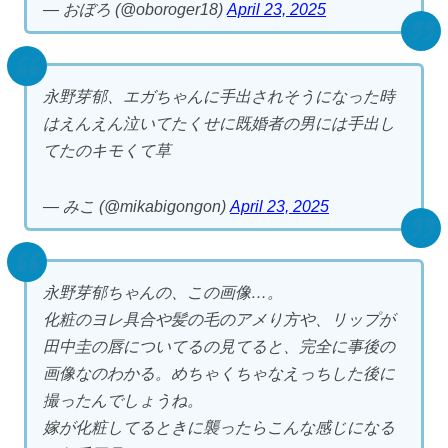
— おぼろ (@oboroger18)
April 23, 2025
永野芽郁、エガちゃんに手出されそうになった時
はえんえん泣いてたくせに既婚者の男には手出し
てたのキモくて草
— みこ (@mikabigongon)
April 23, 2025
永野芽郁ちゃんの、この画像…。
化粧のヨレ具合や髪の毛のアメり方や、リップが
田中圭の唇についてるの見てると、完全に事後の
画像なのわかる。めちゃくちゃなえっちした後に
撮ったんでしょうね。
嫁が化粧してるときに襲ったらこんな感じになる