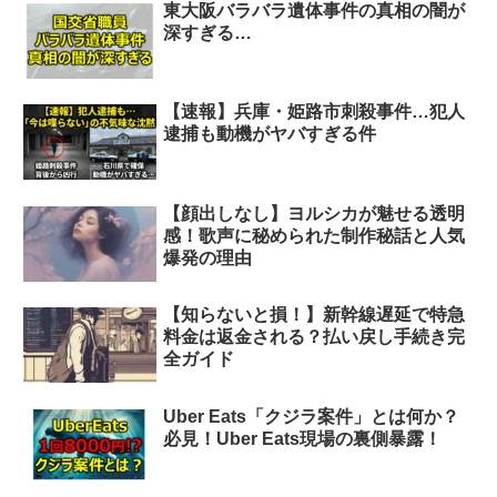
東大阪バラバラ遺体事件の真相の闇が
深すぎる…
【速報】兵庫・姫路市刺殺事件…犯人
逮捕も動機がヤバすぎる件
【顔出しなし】ヨルシカが魅せる透明
感！歌声に秘められた制作秘話と人気
爆発の理由
【知らないと損！】新幹線遅延で特急
料金は返金される？払い戻し手続き完
全ガイド
Uber Eats「クジラ案件」とは何か？
必見！Uber Eats現場の裏側暴露！