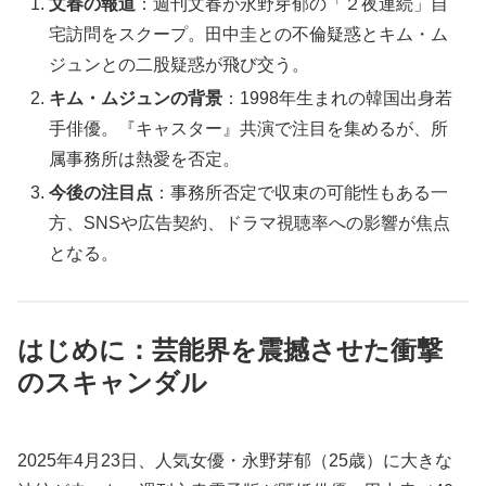
文春の報道
：週刊文春が永野芽郁の「２夜連続」自
宅訪問をスクープ。田中圭との不倫疑惑とキム・ム
ジュンとの二股疑惑が飛び交う。
キム・ムジュンの背景
：1998年生まれの韓国出身若
手俳優。『キャスター』共演で注目を集めるが、所
属事務所は熱愛を否定。
今後の注目点
：事務所否定で収束の可能性もある一
方、SNSや広告契約、ドラマ視聴率への影響が焦点
となる。
はじめに：芸能界を震撼させた衝撃
のスキャンダル
2025年4月23日、人気女優・永野芽郁（25歳）に大きな