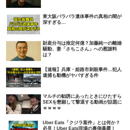
東大阪バラバラ遺体事件の真相の闇が
深すぎる…
財産分与は推定何億？加藤純一の離婚
騒動、妻「さちこさん」への慰謝料
は？
【速報】兵庫・姫路市刺殺事件…犯人
逮捕も動機がヤバすぎる件
マルチの勧誘にあったときにひたすら
SEXを懇願して撃退する動画が話題に
ｗｗｗｗ
Uber Eats「クジラ案件」とは何か？
必見！Uber Eats現場の裏側暴露！