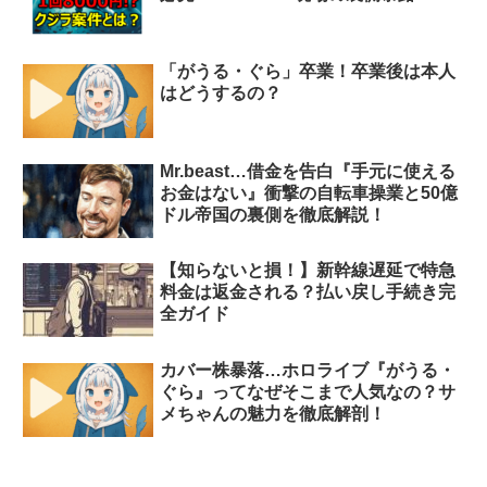
「がうる・ぐら」卒業！卒業後は本人
はどうするの？
Mr.beast…借金を告白『手元に使える
お金はない』衝撃の自転車操業と50億
ドル帝国の裏側を徹底解説！
【知らないと損！】新幹線遅延で特急
料金は返金される？払い戻し手続き完
全ガイド
カバー株暴落…ホロライブ『がうる・
ぐら』ってなぜそこまで人気なの？サ
メちゃんの魅力を徹底解剖！