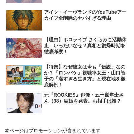
アイク・イーヴランドのYouTubeアー
カイブ全削除のヤバすぎる理由
【理由】ホロライブ さくらみこ活動休
止…いったいなぜ？真相と復帰時期を
徹底考察！
【特集】なぜ彼女は今も「伝説」なの
か？『ロンバケ』視聴率女王・山口智
子の「潔すぎる生き方」と現在地を徹
底解剖！
元『ROOKIES』俳優・五十嵐隼士さ
ん（38）結婚を発表。お相手は誰？
本ページはプロモーションが含まれています