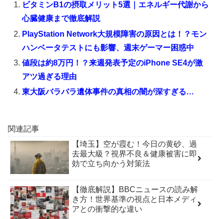
ビタミンB1の摂取メリット5選｜エネルギー代謝から
心臓健康まで徹底解説
PlayStation Network大規模障害の原因とは！？モン
ハンベータテストにも影響、週末ゲーマー困惑中
値段は約8万円！？来週発表予定のiPhone SE4が激
アツ過ぎる理由
東大阪バラバラ遺体事件の真相の闇が深すぎる…
関連記事
【埼玉】空が霞む！今日の黄砂、過
去最大級？視界不良＆健康被害に即
効で立ち向かう対策法
【徹底解説】BBCニュースの読み解
き方！世界基準の視点と日本メディ
アとの衝撃的な違い