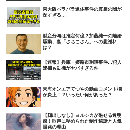
東大阪バラバラ遺体事件の真相の闇が
深すぎる…
財産分与は推定何億？加藤純一の離婚
騒動、妻「さちこさん」への慰謝料
は？
【速報】兵庫・姫路市刺殺事件…犯人
逮捕も動機がヤバすぎる件
東海オンエアてつやの動画コメント欄
が炎上！？いったい何があった？
【顔出しなし】ヨルシカが魅せる透明
感！歌声に秘められた制作秘話と人気
爆発の理由